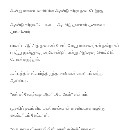
அன்று மாலை பள்ளியின ஆண்டு விழா நடைபெற்றது.
ஆண்டு விழாவில் மாவட்ட ஆட்சித் தலைவர் தலைமை
தாங்கினார்.
மாவட்ட ஆட்சித் தலைவர் பேசும் போது மாணவர்கள் நன்றாகப்
படித்து முன்னுக்கு வரவேண்டும் என்று அறிவுரை சொல்லிக்
கொண்டிருந்தார்.
கூட்டத்தில் உட்கார்ந்திருந்த மணிவண்ணனிடம் வந்த
ஆசிரியர்,
“உன் சந்தேகத்தை அவரிடமே கேள்” என்றார்.
முதலில் தயங்கிய மணிவண்ணன் தைரியமாக எழுந்து
கலக்டரிடம் கேட்டான்.
“ஒரு ஏழை விவசாயியின் மகன் கலெக்ட்ராக வர