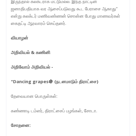
இருந்தால் கலக்டராக மட்டுமல்ல. இந்த நாட்டின்
ஜனாதிபதியாக வர ஆசைப்படுவது கூட பேராசை ஆகாது”
என்று கலக்டர் மணிவண்ணன் சொன்ன போது மாணவர்கள்
கைதட்டி ஆரவாரம் செய்தனர்.
வியாழன்
அறிவியல் & கணினி
அறிவோம் அறிவியல் -
"Dancing grapes🍇 (நடனமாடும் திராட்சை)
தேவையான பொருள்கள்:
கண்ணாடி டம்ளர், திராட்சைப் பழங்கள், சோடா.
சோதனை: